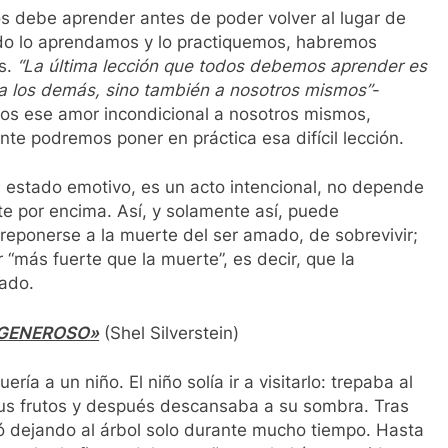
s debe aprender antes de poder volver al lugar de
ndo lo aprendamos y lo practiquemos, habremos
s.
“La última lección que todos debemos aprender es
o a los demás, sino también a nosotros mismos”
-
mos ese amor incondicional a nosotros mismos,
e podremos poner en práctica esa difícil lección.
n estado emotivo, es un acto intencional, no depende
te por encima. Así, y solamente así, puede
eponerse a la muerte del ser amado, de sobrevivir;
“más fuerte que la muerte”, es decir, que la
mado.
 GENEROSO»
(Shel Silverstein)
ría a un niño. El niño solía ir a visitarlo: trepaba al
sus frutos y después descansaba a su sombra. Tras
ejó dejando al árbol solo durante mucho tiempo. Hasta