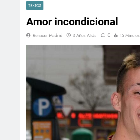
TEXTOS
Amor incondicional
0
Renacer Madrid
3 Años Atrás
15 Minutos