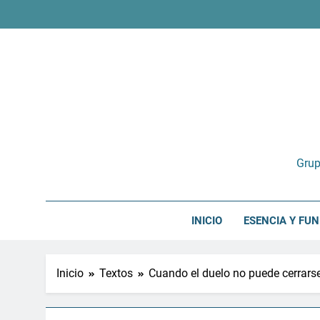
Saltar
al
contenido
Grup
INICIO
ESENCIA Y FU
Inicio
Textos
Cuando el duelo no puede cerrars