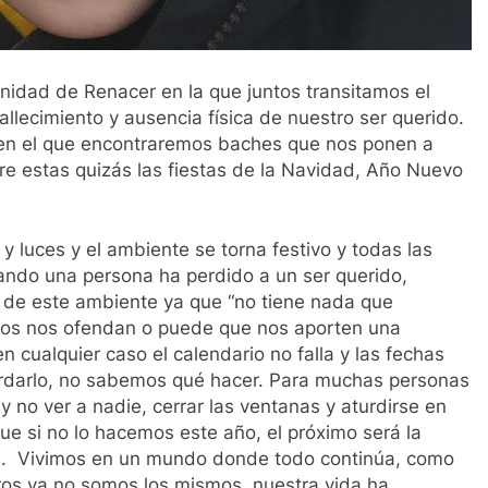
nidad de Renacer en la que juntos transitamos el
 fallecimiento y ausencia física de nuestro ser querido.
s en el que encontraremos baches que nos ponen a
re estas quizás las fiestas de la Navidad, Año Nuevo
 y luces y el ambiente se torna festivo y todas las
uando una persona ha perdido a un ser querido,
a de este ambiente ya que “no tiene nada que
ornos nos ofendan o puede que nos aporten una
n cualquier caso el calendario no falla y las fechas
rdarlo, no sabemos qué hacer. Para muchas personas
 no ver a nadie, cerrar las ventanas y aturdirse en
ue si no lo hacemos este año, el próximo será la
ble. Vivimos en un mundo donde todo continúa, como
ros ya no somos los mismos, nuestra vida ha