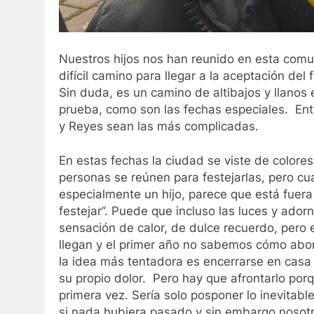
Nuestros hijos nos han reunido en esta comu
difícil camino para llegar a la aceptación del
Sin duda, es un camino de altibajos y llano
prueba, como son las fechas especiales. Ent
y Reyes sean las más complicadas.
En estas fechas la ciudad se viste de colores
personas se reúnen para festejarlas, pero c
especialmente un hijo, parece que está fuer
festejar”. Puede que incluso las luces y ad
sensación de calor, de dulce recuerdo, pero e
llegan y el primer año no sabemos cómo abo
la idea más tentadora es encerrarse en casa y
su propio dolor. Pero hay que afrontarlo porq
primera vez. Sería solo posponer lo inevita
si nada hubiera pasado y sin embargo nosot