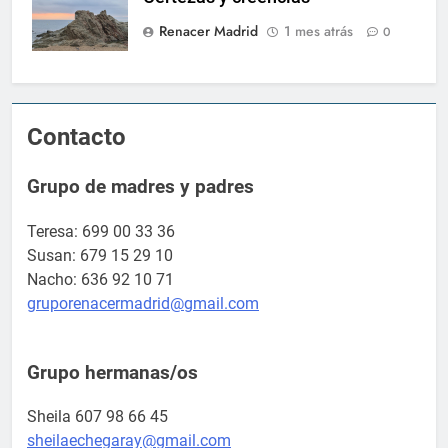
Renacer Madrid
1 mes atrás
0
Contacto
Grupo de madres y padres
Teresa: 699 00 33 36
Susan: 679 15 29 10
Nacho: 636 92 10 71
gruporenacermadrid@gmail.com
Grupo hermanas/os
Sheila 607 98 66 45
sheilaechegaray@gmail.com