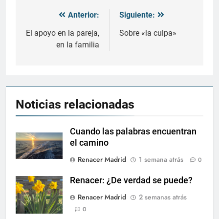
Anterior:
Siguiente:
Navegación
de
El apoyo en la pareja,
Sobre «la culpa»
en la familia
entradas
Noticias relacionadas
Cuando las palabras encuentran
el camino
Renacer Madrid
1 semana atrás
0
Renacer: ¿De verdad se puede?
Renacer Madrid
2 semanas atrás
0